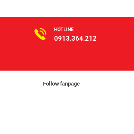
HOTLINE
9
0913.364.212
Follow fanpage