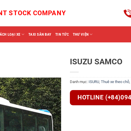
INT STOCK COMPANY
ÁCH LOẠI XE
TAXI SÂN BAY
TIN TỨC
THƯ VIỆN
ISUZU SAMCO
Danh mục:
ISURU
,
Thuê xe theo chỗ
,
HOTLINE (+84)09