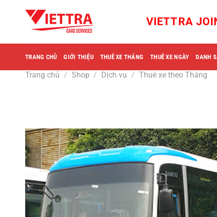
Bỏ
qua
VIETTRA JO
nội
dung
TRANG CHỦ
GIỚI THIỆU
THUÊ XE THÁNG
THUÊ XE NGÀY
DANH S
Trang chủ
/
Shop
/
Dịch vụ
/
Thuê xe theo Tháng