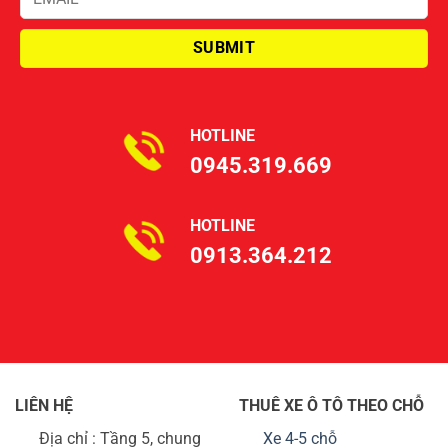
HOTLINE
0945.319.669
HOTLINE
0913.364.212
LIÊN HỆ
THUÊ XE Ô TÔ THEO CHỖ
Địa chỉ : Tầng 5, chung
Xe 4-5 chỗ