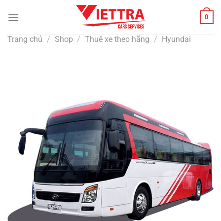
Bỏ
0
qua
nội
Trang chủ
/
Shop
/
Thuê xe theo hãng
/
Hyundai
dung