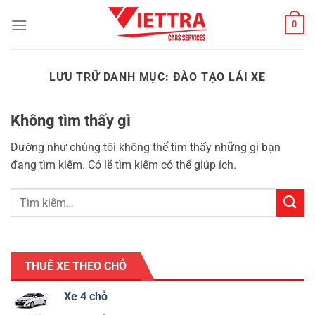
Bỏ
0
qua
nội
dung
LƯU TRỮ DANH MỤC:
ĐÀO TẠO LÁI XE
Không tìm thấy gì
Dường như chúng tôi không thể tìm thấy những gì bạn
đang tìm kiếm. Có lẽ tìm kiếm có thể giúp ích.
THUÊ XE THEO CHỖ
Xe 4 chỗ