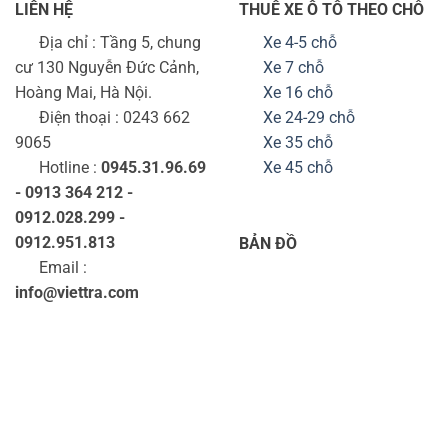
LIÊN HỆ
THUÊ XE Ô TÔ THEO CHỖ
Địa chỉ : Tầng 5, chung
Xe 4-5 chỗ
cư 130 Nguyễn Đức Cảnh,
Xe 7 chỗ
Hoàng Mai, Hà Nội.
Xe 16 chỗ
Điện thoại : 0243 662
Xe 24-29 chỗ
9065
Xe 35 chỗ
Hotline :
0945.31.96.69
Xe 45 chỗ
- 0913 364 212 -
0912.028.299 -
0912.951.813
BẢN ĐỒ
Email :
info@viettra.com