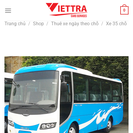
Bỏ
0
qua
nội
Trang chủ
/
Shop
/
Thuê xe ngày theo chỗ
/
Xe 35 chỗ
dung