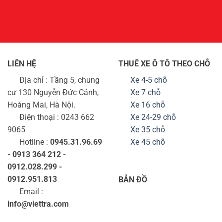
LIÊN HỆ
THUÊ XE Ô TÔ THEO CHỖ
Địa chỉ : Tầng 5, chung
Xe 4-5 chỗ
cư 130 Nguyễn Đức Cảnh,
Xe 7 chỗ
Hoàng Mai, Hà Nội.
Xe 16 chỗ
Điện thoại : 0243 662
Xe 24-29 chỗ
9065
Xe 35 chỗ
Hotline :
0945.31.96.69
Xe 45 chỗ
- 0913 364 212 -
0912.028.299 -
0912.951.813
BẢN ĐỒ
Email :
info@viettra.com