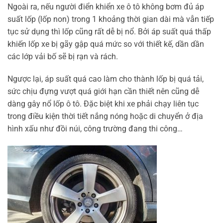
Ngoài ra, nếu người điển khiển xe ô tô không bơm đủ áp
suất lốp (lốp non) trong 1 khoảng thời gian dài mà vẫn tiếp
tục sử dụng thì lốp cũng rất dễ bị nổ. Bởi áp suất quá thấp
khiến lốp xe bị gãy gập quá mức so với thiết kế, dần dần
các lớp vải bố sẽ bị rạn và rách.
Ngược lại, áp suất quá cao làm cho thành lốp bị quá tải,
sức chịu đựng vượt quá giới hạn cần thiết nên cũng dễ
dàng gây nổ lốp ô tô. Đặc biệt khi xe phải chạy liên tục
trong điều kiện thời tiết nắng nóng hoặc di chuyển ở địa
hình xấu như đồi núi, công trường đang thi công…