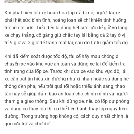
Khi phát hiện lốp xe hoặc hoa lốp đã bị nổ, người lái xe
phải hết sức bình tĩnh, hoảng loạn sẽ chỉ khiến tình huống
trở nên tệ hơn. Tiếp đến là dùng hết sức lực để giữ vô lăng
xe chạy thẳng, cố gắng giữ chắc tay lái bằng cả 2 tay ở vị
trí 9 giờ và 3 giờ để tránh mất lái, sau đó từ từ giảm tốc độ.
Khi đã kiểm soát được tốc độ, tài xế hãy mau chóng di
chuyển xe vào khu vực an toàn và dừng xe lại để kiểm tra
tình trạng của lốp xe. Trước khi đưa xe vào khu vực đỗ, lái
xe cần bật tín hiệu xin đường như xi nhan hoặc sử dụng hệ
thống đèn pha, nếu trời quá tối hoặc thiếu ánh sáng, thao
tác này sẽ giúp đảm bảo an toàn cho chính mình và người
tham gia giao thông. Sau khi dừng xe, nếu có lốp dự phòng
và dụng cụ thay lốp thì có thể tiến hành thay lốp ngay trên
đường. Trong trường hợp không có, cách duy nhất chính là
gọi cứu trợ và chờ đợi.