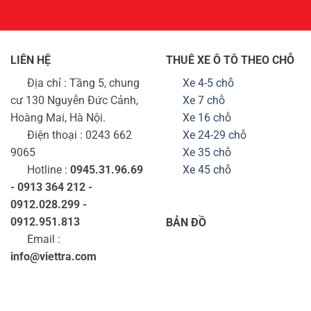
LIÊN HỆ
THUÊ XE Ô TÔ THEO CHỖ
Địa chỉ : Tầng 5, chung
Xe 4-5 chỗ
cư 130 Nguyễn Đức Cảnh,
Xe 7 chỗ
Hoàng Mai, Hà Nội.
Xe 16 chỗ
Điện thoại : 0243 662
Xe 24-29 chỗ
9065
Xe 35 chỗ
Hotline :
0945.31.96.69
Xe 45 chỗ
- 0913 364 212 -
0912.028.299 -
0912.951.813
BẢN ĐỒ
Email :
info@viettra.com