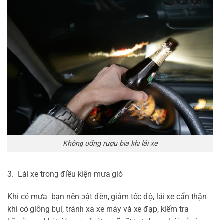
Không uống rượu bia khi lái xe
3. Lái xe trong điều kiện mưa gió
Khi có mưa bạn nên bật đèn, giảm tốc độ, lái xe cẩn thận
khi có giông bụi, tránh xa xe máy và xe đạp, kiểm tra