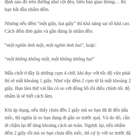
định nào đó trên đường như cột đèn, biển báo giao thông… thì
bạn bắt đầu nhẩm đếm.
Nhưng nếu đếm “một giây, hai giây” thì khả năng sai số khá cao.
Cách đếm đơn giản và gần đúng là nhẩm đều:
“
một nghìn linh một, một nghìn linh ha
i”, hoặc:
“
một không không một, một không không hai
”
Mấu chốt ở đây là những cụm 4 chữ, khi đọc với tốc độ vừa phải
thì sẽ mất khoảng 1 giây. Như vậy đếm 2 cụm từ là mất khoảng 2
giây. Bạn làm thử vài lần có so với đồng hồ rồi điều chỉnh tốc độ
nhẩm là sẽ biết cách làm.
Khi áp dụng, nếu thấy chưa đến 2 giây mà xe bạn đã đi đến dấu
mốc, thì nghĩa là xe bạn đang đi gần xe trước quá. Và do đó, cần
đi chậm lại để tăng khoảng cách an toàn. Ngược lại, nếu nhẩm
đếm 2 giây rồi mà xe bạn chưa đến mốc, thì cự ly với xe trước đã