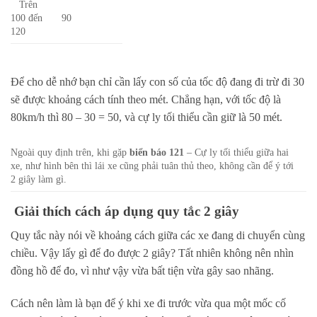
Trên
100 đến
90
120
Để cho dễ nhớ bạn chỉ cần lấy con số của tốc độ đang đi trừ đi 30
sẽ được khoảng cách tính theo mét. Chẳng hạn, với tốc độ là
80km/h thì 80 – 30 = 50, và cự ly tối thiểu cần giữ là 50 mét.
Ngoài quy định trên, khi gặp
biển báo 121
– Cự ly tối thiểu giữa hai
xe, như hình bên thì lái xe cũng phải tuân thủ theo, không cần để ý tới
2 giây làm gì.
Gi
ả
i thích cách áp d
ụ
ng quy t
ắ
c 2 giây
Quy tắc này nói về khoảng cách giữa các xe đang di chuyển cùng
chiều. Vậy lấy gì để đo được 2 giây? Tất nhiên không nên nhìn
đồng hồ để đo, vì như vậy vừa bất tiện vừa gây sao nhãng.
Cách nên làm là bạn để ý khi xe đi trước vừa qua một mốc cố