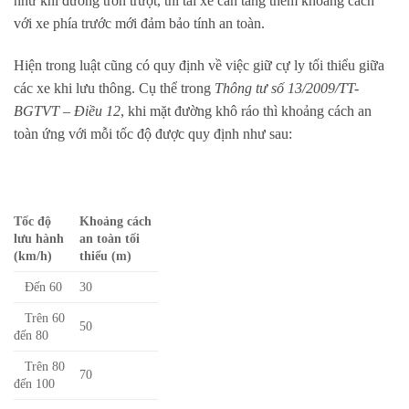
như khi đường trơn trượt, thì tài xế cần tăng thêm khoảng cách
với xe phía trước mới đảm bảo tính an toàn.
Hiện trong luật cũng có quy định về việc giữ cự ly tối thiểu giữa
các xe khi lưu thông. Cụ thể trong
Thông tư số 13/2009/TT-
BGTVT – Điều 12
, khi mặt đường khô ráo thì khoảng cách an
toàn ứng với mỗi tốc độ được quy định như sau:
Tốc độ
Khoảng cách
lưu hành
an toàn tối
(km/h)
thiểu (m)
Đến 60
30
Trên 60
50
đến 80
Trên 80
70
đến 100