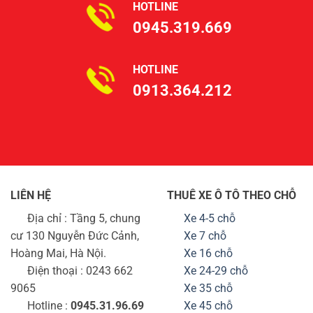
HOTLINE
0945.319.669
HOTLINE
0913.364.212
LIÊN HỆ
THUÊ XE Ô TÔ THEO CHỖ
Địa chỉ : Tầng 5, chung
Xe 4-5 chỗ
cư 130 Nguyễn Đức Cảnh,
Xe 7 chỗ
Hoàng Mai, Hà Nội.
Xe 16 chỗ
Điện thoại : 0243 662
Xe 24-29 chỗ
9065
Xe 35 chỗ
Hotline :
0945.31.96.69
Xe 45 chỗ