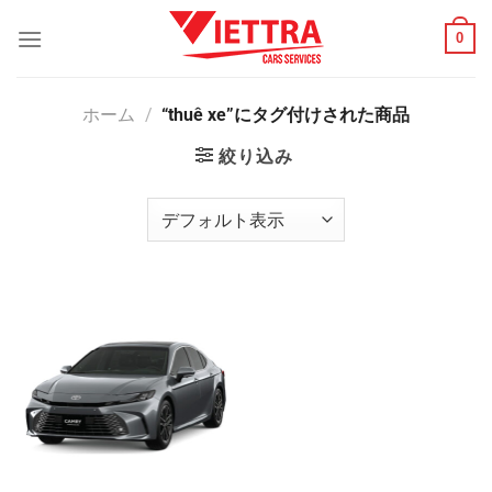
Skip
0
to
content
ホーム
/
“thuê xe”にタグ付けされた商品
絞り込み