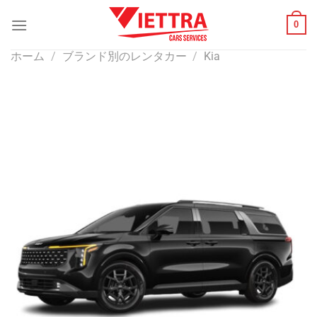
Skip
0
to
content
ホーム
/
ブランド別のレンタカー
/
Kia