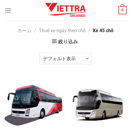
Skip
0
to
content
ホーム
/
Thuê xe ngày theo chỗ
/
Xe 45 chỗ
絞り込み