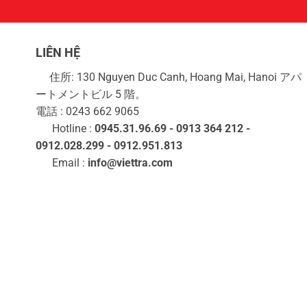
LIÊN HỆ
住所: 130 Nguyen Duc Canh, Hoang Mai, Hanoi アパ
ートメントビル 5 階。
電話 : 0243 662 9065
Hotline :
0945.31.96.69 - 0913 364 212 -
0912.028.299 - 0912.951.813
Email :
info@viettra.com