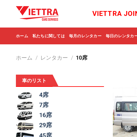
Skip
to
VIETTRA JO
content
ホーム
私たちに関しては
毎月のレンタカー
毎日のレンタカ
ホーム
/
レンタカー
/
10席
車のリスト
4席
7席
16席
29席
45席